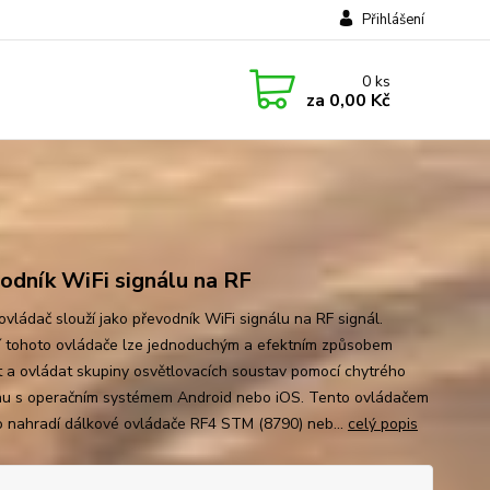
Přihlášení
0
ks
za
0,00 Kč
odník WiFi signálu na RF
ovládač slouží jako převodník WiFi signálu na RF signál.
 tohoto ovládače lze jednoduchým a efektním způsobem
t a ovládat skupiny osvětlovacích soustav pomocí chytrého
nu s operačním systémem Android nebo iOS. Tento ovládačem
 nahradí dálkové ovládače RF4 STM (8790) neb...
celý popis