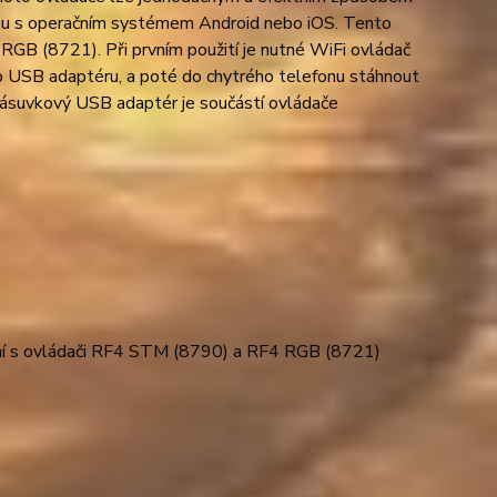
onu s operačním systémem Android nebo iOS. Tento
B (8721). Při prvním použití je nutné WiFi ovládač
o USB adaptéru, a poté do chytrého telefonu stáhnout
 Zásuvkový USB adaptér je součástí ovládače
lní s ovládači RF4 STM (8790) a RF4 RGB (8721)