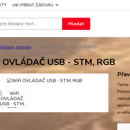
KTY
JAK VYBRAT ŽÁROVKU
Hledat
vládače, stmívače
WiFi OVLÁDAČ USB - STM, RGB
i OVLÁDAČ USB - STM, RGB
Přev
Tento 
Pomocí
stmíva
telefo
snadno