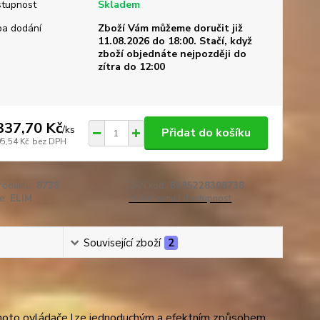
tupnost
Skladem
a dodání
Zboží Vám můžeme doručit již
11.08.2026 do 18:00. Stačí, když
zboží objednáte nejpozději do
zítra do 12:00
337,70 Kč
/
ks
Přidat do košíku
05,54 Kč
bez DPH
roduktu:
8738
EAN kód:
8595228308738
e:
ELIM
Hlídat cenu / dostupnost
Související zboží
2
tohoto ovládače lze jednoduchým a efektním způsobem