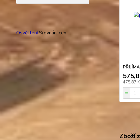
Osvětlení
Srovnání cen
PŘIJÍM
575,8
475,87 
Zboží 