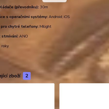
ládače (převodníku):
30m
ce s operačními systémy:
Android; iOS
 pro chytré telefony:
Milight
 stmívání:
ANO
 roky
jící zboží
2