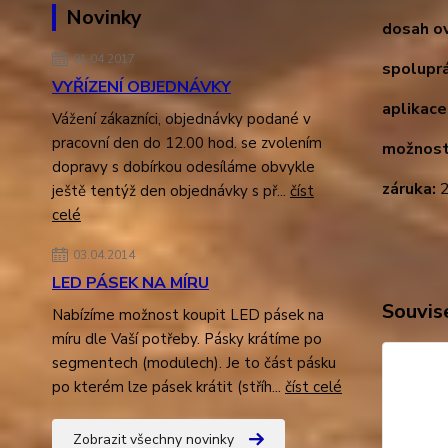
Novinky
dosah ov
01.04.2017
spoluprá
VYŘÍZENÍ OBJEDNÁVKY
aplikace
Vážení zákazníci, objednávky podané v
pracovní den do 12.00 hod. se zvolením
možnost
dopravy s dobírkou odesíláme obvykle
záruka:
2
ještě tentýž den objednávky s př...
číst
celé
03.04.2014
LED PÁSEK NA MÍRU
Souvise
Nabízíme možnost koupit LED pásek na
míru dle Vaší potřeby. Pásky krátíme po
segmentech (modulech). Je to část pásku
po kterém lze pásek krátit (stříh...
číst celé
Zobrazit všechny novinky