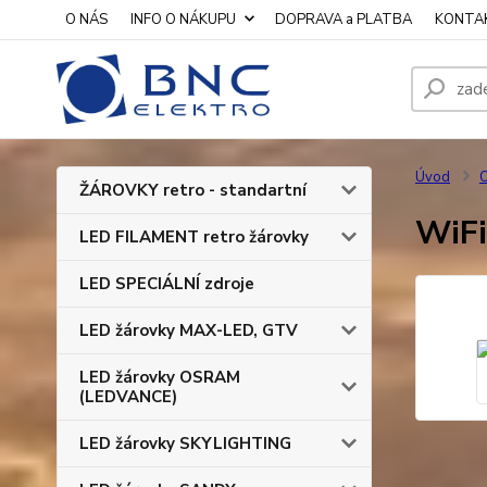
O NÁS
INFO O NÁKUPU
DOPRAVA a PLATBA
KONTA
Úvod
O
ŽÁROVKY retro - standartní
WiF
LED FILAMENT retro žárovky
LED SPECIÁLNÍ zdroje
LED žárovky MAX-LED, GTV
LED žárovky OSRAM
(LEDVANCE)
LED žárovky SKYLIGHTING