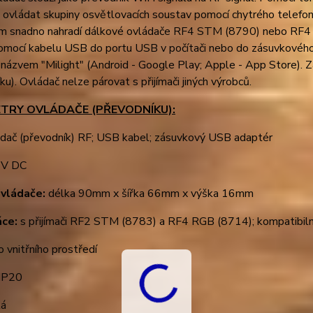
a ovládat skupiny osvětlovacích soustav pomocí chytrého telef
m snadno nahradí dálkové ovládače RF4 STM (8790) nebo RF4 RG
 pomocí kabelu USB do portu USB v počítači nebo do zásuvkovéh
s názvem "Milight" (Android - Google Play; Apple - App Store).
ku). Ovládač nelze párovat s přijímači jiných výrobců.
TRY OVLÁDAČE (PŘEVODNÍKU):
dač (převodník) RF; USB kabel; zásuvkový USB adaptér
V DC
vládače:
délka 90mm x šířka 66mm x výška 16mm
áce:
s přijímači RF2 STM (8783) a RF4 RGB (8714); kompatibi
o vnitřního prostředí
IP20
lá