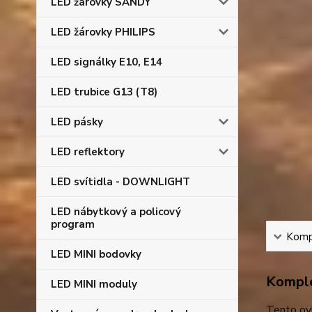
LED žárovky SANDY
LED žárovky PHILIPS
LED signálky E10, E14
LED trubice G13 (T8)
LED pásky
LED reflektory
LED svítidla - DOWNLIGHT
LED nábytkový a policový
program
Kompl
LED MINI bodovky
Komple
LED MINI moduly
Tento ovl