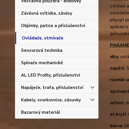
Vestavná pouzdra - bodovky
stmívat 
ovládače
Závěsná svítidla, závěsy
připojit
Objímky, patice a příslušenství
aplikaci 
(převodní
Ovládače, stmívače
PARAME
Senzorová technika
díly:
ovlá
Spínače mechanické
napětí:
5
AL LED Profily, příslušenství
rozměr o
Napáječe, trafa, příslušenství
spolupr
Kabely, svorkovnice, zásuvky
určení:
d
Bazarový materiál
el.krytí:
barva:
bí