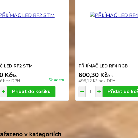
AČ LED RF2 STM
PŘIJÍMAČ LED RF4 RGB
0 Kč
600,30 Kč
/
ks
/
ks
Skladem
Kč
bez DPH
496,12 Kč
bez DPH
Přidat do košíku
Přidat do ko
zařazeno v kategoriích