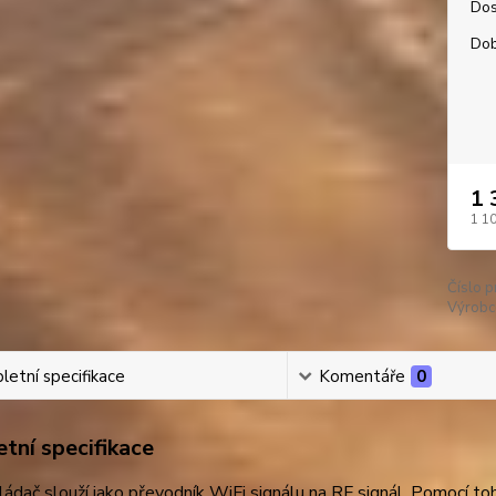
Dos
Dob
1 
1 1
Číslo p
Výrobc
etní specifikace
Komentáře
0
tní specifikace
ádač slouží jako převodník WiFi signálu na RF signál. Pomocí 