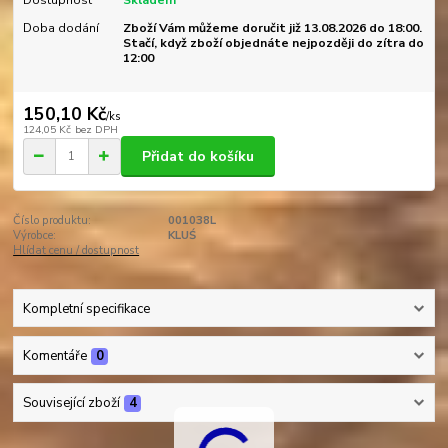
Doba dodání
Zboží Vám můžeme doručit již 13.08.2026 do 18:00.
Stačí, když zboží objednáte nejpozději do zítra do
12:00
150,10 Kč
/
ks
124,05 Kč
bez DPH
Přidat do košíku
Číslo produktu:
001038L
Výrobce:
KLUŚ
Hlídat cenu / dostupnost
Kompletní specifikace
Komentáře
0
Související zboží
4