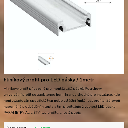
hliníkový profil pro LED pásky / 1metr
Hliníkový profil přisazený pro montáž LED pásků. Povrchový
univerzální profil se zaoblenou horní hranou vhodný pro instalace, kde
není vyžadován specifický tvar nebo zvláštní funkčnost profilu. Zároveň
napomáhá s odváděním tepla a tím prodlužuje životnost LED pásku.
PARAMETRY AL LIŠTY: typ profilu: ...
celý popis
Dostupnost
Skladem