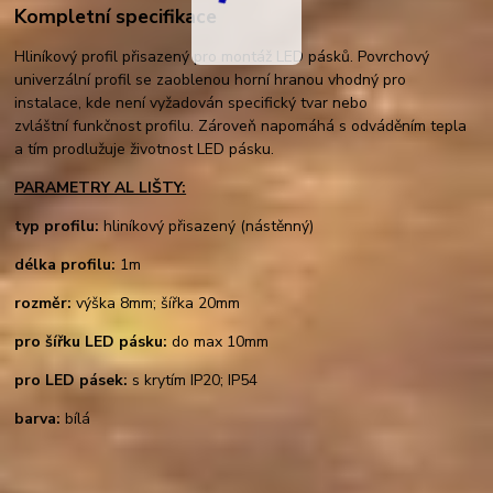
Kompletní specifikace
Hliníkový profil přisazený pro montáž LED pásků. Povrchový
univerzální profil se zaoblenou horní hranou vhodný pro
instalace, kde není vyžadován specifický tvar nebo
zvláštní funkčnost profilu. Zároveň napomáhá s odváděním tepla
a tím prodlužuje životnost LED pásku.
PARAMETRY AL LIŠTY:
typ profilu:
hliníkový přisazený (nástěnný)
délka profilu:
1m
rozměr:
výška 8mm; šířka 20mm
pro šířku LED pásku:
do max 10mm
pro LED pásek:
s krytím IP20; IP54
barva:
bílá