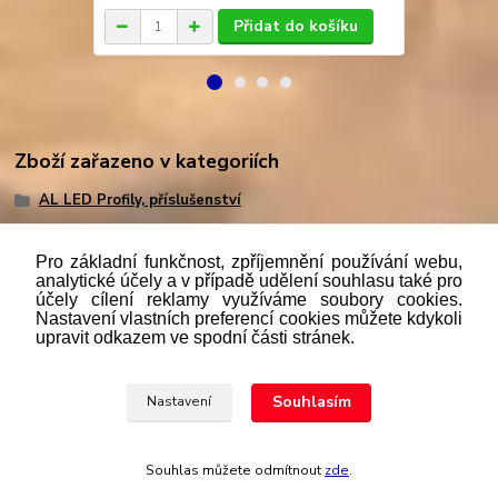
Přidat do košíku
Zboží zařazeno v kategoriích
AL LED Profily, příslušenství
Pro základní funkčnost, zpříjemnění používání webu,
analytické účely a v případě udělení souhlasu také pro
účely cílení reklamy využíváme soubory cookies.
"
Podle
zákona č. 112/mmmmm2016 Sb. o evidenci tržeb je
Nastavení vlastních preferencí cookies můžete kdykoli
prodávající povinen vystavit kupujícímu účtenku. Zároveň je
upravit odkazem ve spodní části stránek.
povinen zaevidovat přijatou tržbu u správce daně online; v
případě technického výpadku pak nejpozději do 48 hodin.“
Souhlasím
Nastavení
Upravit sběr cookies.
Souhlas můžete odmítnout
zde
.
Vytvořeno na
Eshop-rychle.cz