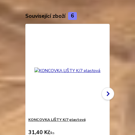
Související zboží
6
KONCOVKA LIŠTY K/7 plastová
KRYT LIŠTY 
31,40 Kč
104,50 K
/
ks