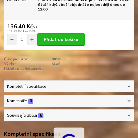
Doba dodání
Zboží Vám můžeme doručit již 11.08.2026 do 18:00.
Stačí, když zboží objednáte nejpozději dnes do
12:00
136,40 Kč
/
ks
112,73 Kč
bez DPH
Přidat do košíku
Číslo produktu:
001008L
Výrobce:
KLUŚ
Hlídat cenu / dostupnost
Kompletní specifikace
Komentáře
0
Související zboží
6
Kompletní specifikace