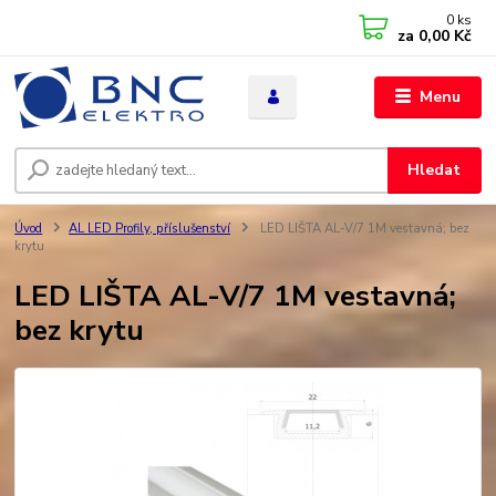
0
ks
za
0,00 Kč
Menu
Hledat
Úvod
AL LED Profily, příslušenství
LED LIŠTA AL-V/7 1M vestavná; bez
krytu
LED LIŠTA AL-V/7 1M vestavná;
bez krytu