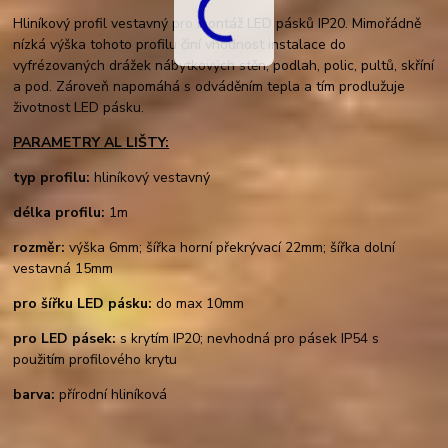
Hliníkový profil vestavný pro montáž LED pásků IP20. Mimořádně
nízká výška tohoto profilu činí vhodnost instalace do
vyfrézovaných drážek nábytkových stěn, podlah, polic, pultů, skříní
a pod. Zároveň napomáhá s odváděním tepla a tím prodlužuje
životnost LED pásku.
PARAMETRY AL LIŠTY:
typ profilu:
hliníkový vestavný
délka profilu:
1m
rozměr:
výška 6mm; šířka horní překrývací 22mm; šířka dolní
vestavná 15mm
pro šířku LED pásku:
do max 10mm
pro LED pásek:
s krytím IP20; nevhodná pro pásek IP54 s
použitím profilového krytu
barva:
přírodní hliníková