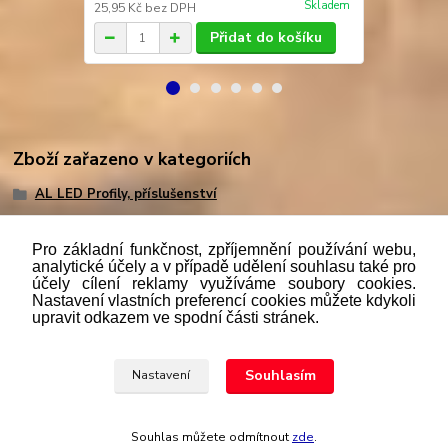
Skladem
25,95 Kč
bez DPH
86,36 Kč
bez
Přidat do košíku
Zboží zařazeno v kategoriích
AL LED Profily, příslušenství
Pro základní funkčnost, zpříjemnění používání webu,
analytické účely a v případě udělení souhlasu také pro
účely cílení reklamy využíváme soubory cookies.
"
Podle
zákona č. 112/mmmmm2016 Sb. o evidenci tržeb je
Nastavení vlastních preferencí cookies můžete kdykoli
prodávající povinen vystavit kupujícímu účtenku. Zároveň je
upravit odkazem ve spodní části stránek.
povinen zaevidovat přijatou tržbu u správce daně online; v
případě technického výpadku pak nejpozději do 48 hodin.“
Souhlasím
Nastavení
Upravit sběr cookies.
Souhlas můžete odmítnout
zde
.