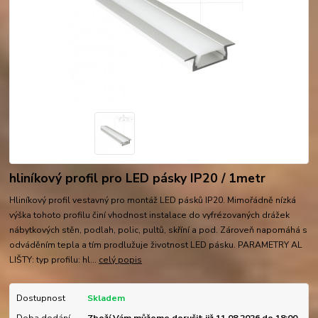
hliníkový profil pro LED pásky IP20 / 1metr
Hliníkový profil vestavný pro montáž LED pásků IP20. Mimořádně nízká
výška tohoto profilu činí vhodnost instalace do vyfrézovaných drážek
nábytkových stěn, podlah, polic, pultů, skříní a pod. Zároveň napomáhá s
odváděním tepla a tím prodlužuje životnost LED pásku. PARAMETRY AL
LIŠTY: typ profilu: hl...
celý popis
Dostupnost
Skladem