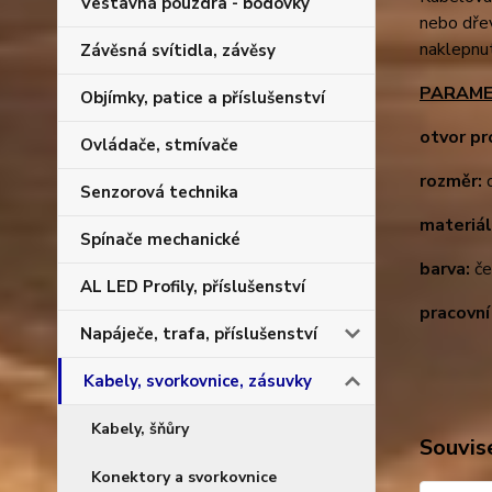
Vestavná pouzdra - bodovky
nebo dře
naklepnu
Závěsná svítidla, závěsy
PARAME
Objímky, patice a příslušenství
otvor pr
Ovládače, stmívače
rozměr:
d
Senzorová technika
materiál
Spínače mechanické
barva:
če
AL LED Profily, příslušenství
pracovní
Napáječe, trafa, příslušenství
Kabely, svorkovnice, zásuvky
Kabely, šňůry
Souvise
Konektory a svorkovnice