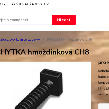
KTY
JAK VYBRAT ŽÁROVKU
Hledat
abely, svorkovnice, zásuvky
PŘÍCHYTKA hmoždinková CH8
CHYTKA hmoždinková CH8
pro 
Kabelo
kabelo
konstr
Hmoždi
vyvrta