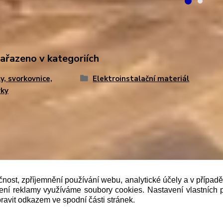
zařazeno v kategoriích
y, svorkovnice,
Elektroinstalační materiál
vky
čnost, zpříjemnění používání webu, analytické účely a v případ
lení reklamy využíváme soubory cookies. Nastavení vlastních 
b je prodávající povinen vystavit kupujícímu účtenku. Zár
ravit odkazem ve spodní části stránek.
 pak nejpozději do 48 hodin.“