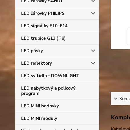
LED žárovky SANDY
LED žárovky PHILIPS
LED signálky E10, E14
LED trubice G13 (T8)
LED pásky
LED reflektory
LED svítidla - DOWNLIGHT
LED nábytkový a policový
program
Kompl
LED MINI bodovky
Komple
LED MINI moduly
Kabelová 