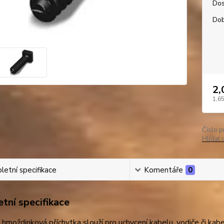
Dos
Dob
2,
1,65
Číslo p
Hlídat 
etní specifikace
Komentáře
0
tní specifikace
hmoždinková příchytka slouží pro uchycení kabelu, vodiče či ka