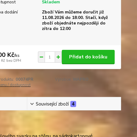
tupnost
Skladem
a dodání
Zboží Vám můžeme doručit již
11.08.2026 do 18:00. Stačí, když
zboží objednáte nejpozději do
zítra do 12:00
00 Kč
/
ks
Přidat do košíku
 Kč
bez DPH
roduktu:
00074PR
Výrobce:
WAPRO
cenu / dostupnost
Související zboží
4
belového svazku na stěnu, na sádrokartonové