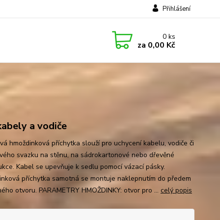
Přihlášení
0
ks
za
0,00 Kč
kabely a vodiče
vá hmoždinková příchytka slouží pro uchycení kabelu, vodiče či
vého svazku na stěnu, na sádrokartonové nebo dřevěné
ukce. Kabel se upevňuje k sedlu pomocí vázací pásky.
nková příchytka samotná se montuje naklepnutím do předem
ného otvoru. PARAMETRY HMOŽDINKY: otvor pro ...
celý popis