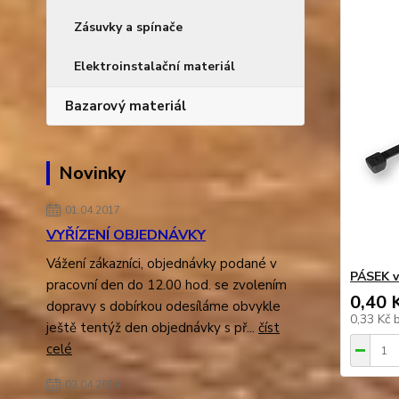
Zásuvky a spínače
Elektroinstalační materiál
Bazarový materiál
Novinky
01.04.2017
VYŘÍZENÍ OBJEDNÁVKY
Vážení zákazníci, objednávky podané v
PÁSEK v
pracovní den do 12.00 hod. se zvolením
0,40 
dopravy s dobírkou odesíláme obvykle
0,33 Kč
ještě tentýž den objednávky s př...
číst
celé
03.04.2014