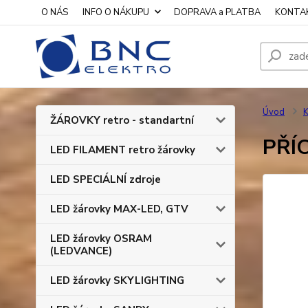
O NÁS
INFO O NÁKUPU
DOPRAVA a PLATBA
KONTA
Úvod
K
ŽÁROVKY retro - standartní
PŘÍ
LED FILAMENT retro žárovky
LED SPECIÁLNÍ zdroje
LED žárovky MAX-LED, GTV
LED žárovky OSRAM
(LEDVANCE)
LED žárovky SKYLIGHTING