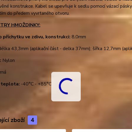
věné konstrukce. Kabel se upevňuje k sedlu pomocí vázací pásk
tím do předem vyvrtaného otvoru.
TRY HMOŽDINKY:
o příchytku ve zdivu, konstrukci:
8,0mm
élka 43,3mm (aplikační část - delka 37mm); šířka 12,7mm (aplik
:
Nylon
rná
 teplota:
-40°C - +85°C
jící zboží
4