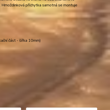
y. Hmoždinková příchytka samotná se montuje
ační část - šířka 10mm)