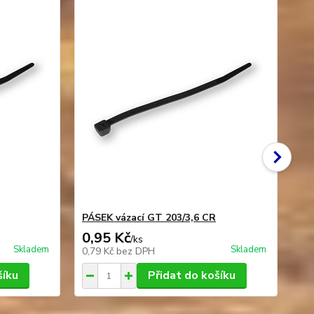
PÁSEK vázací GT 203/3,6 CR
PÁ
0,95 Kč
1,
/
ks
Skladem
Skladem
0,79 Kč
bez DPH
1,0
šíku
Přidat do košíku