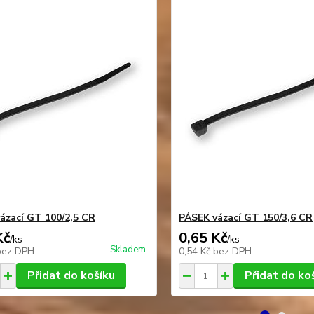
ázací GT 100/2,5 CR
PÁSEK vázací GT 150/3,6 CR
Kč
0,65 Kč
/
ks
/
ks
Skladem
bez DPH
0,54 Kč
bez DPH
Přidat do košíku
Přidat do ko